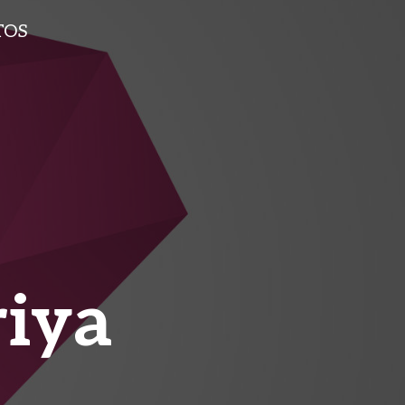
TOS
riya